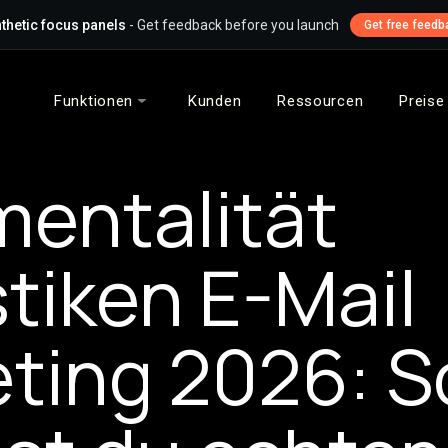
thetic focus panels
- Get feedback before you launch
Get free feedb
Funktionen
Kunden
Ressourcen
Preise
mentalität
stiken E-Mail
ting 2026: S