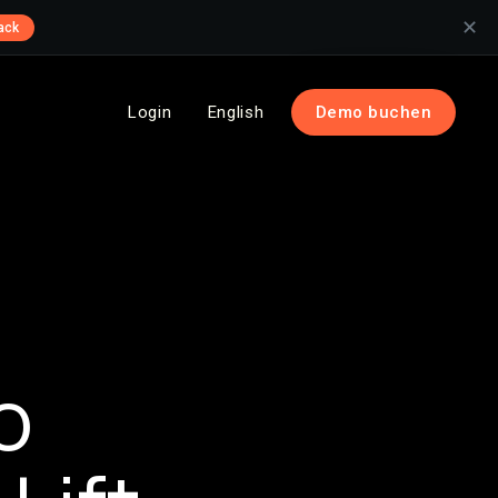
✕
ack
Login
English
Demo buchen
o