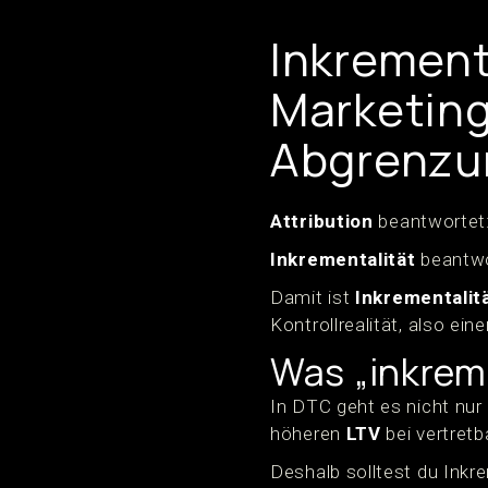
Inkrementa
Marketing
Abgrenzun
Attribution
beantwortet:
Inkrementalität
beantwo
Damit ist
Inkrementalit
Kontrollrealität, also ei
Was „inkreme
In DTC geht es nicht nur
höheren
LTV
bei vertret
Deshalb solltest du Inkre