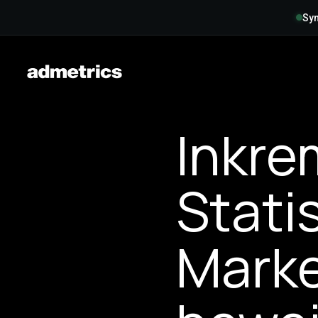
Syn
Inkre
Stati
Marke