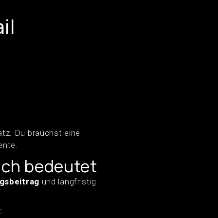
il
atz. Du brauchst eine
ente.
lich bedeutet
gsbeitrag
und langfristig
: