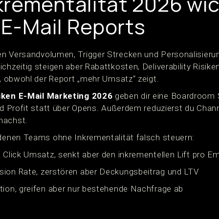
rementalität 2026 wich
 E-Mail Reports
n Versandvolumen, Trigger Strecken und Personalisierung
chzeitig steigen aber Rabattkosten, Deliverability Risike
t, obwohl der Report „mehr Umsatz“ zeigt.
tiken E-Mail Marketing 2026
geben dir eine Boardroom 
nd Profit statt über Opens. Außerdem reduzierst du Channe
machst.
 denen Teams ohne Inkrementalität falsch steuern:
t Click Umsatz, senkt aber den inkrementellen Lift pro E
sion Rate, zerstören aber Deckungsbeitrag und LTV
tion, greifen aber nur bestehende Nachfrage ab