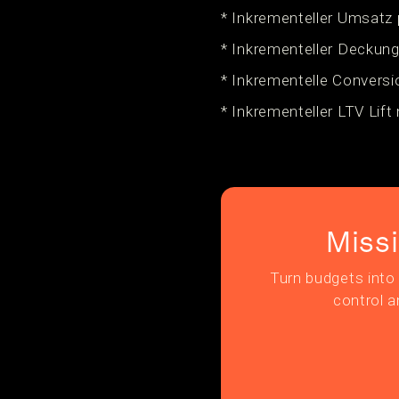
* Inkrementeller Umsatz
* Inkrementeller Deckun
* Inkrementelle Conversi
* Inkrementeller LTV Lift
Miss
Turn budgets into 
control a