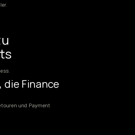
ler.
zu
ts
zess.
, die Finance
 Retouren und Payment