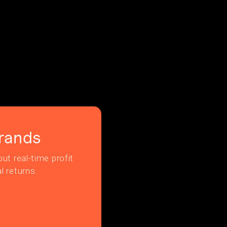
rands
ut real-time profit
l returns.