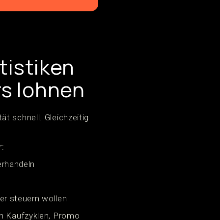
tistiken
s lohnen
t schnell. Gleichzeitig
r:
erhandeln
r steuern wollen
ch Kaufzyklen, Promo