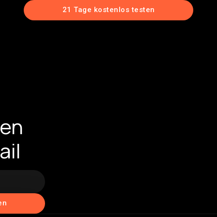
21 Tage kostenlos testen
ten
ail