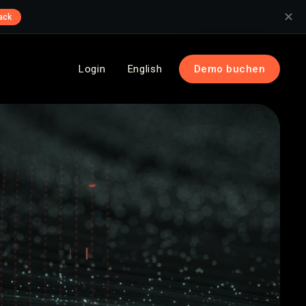
✕
ack
Login
English
Demo buchen