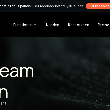
thetic focus panels
- Get feedback before you launch
Get free feedb
Funktionen
Kunden
Ressourcen
Preise
team
n
ent.