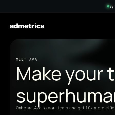
Syn
MEET AVA
Make your 
superhuma
Onboard Ava to your team and get 10x more effici